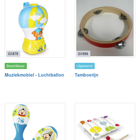
G1879
G1956
Beschikbaar
Uitgeleend
Muziekmobiel - Luchtballon
Tamboerijn