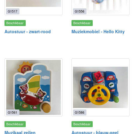
G1517
G1556
Beschikbaar
Beschikbaar
Autostuur - zwart-rood
Muziekmobiel - Hello Kitty
G1561
G1586
Beschikbaar
Beschikbaar
Muzikaal zeilen
Autostuur - blauw-geel