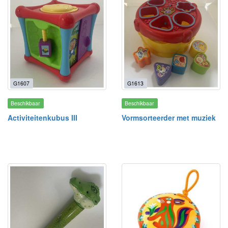
G1607
G1613
Beschikbaar
Beschikbaar
Activiteitenkubus III
Vormsorteerder met muziek