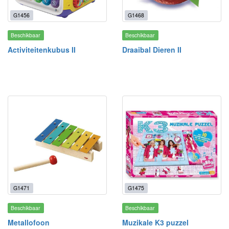
G1456
G1468
Beschikbaar
Beschikbaar
Activiteitenkubus II
Draaibal Dieren II
G1471
G1475
Beschikbaar
Beschikbaar
Metallofoon
Muzikale K3 puzzel