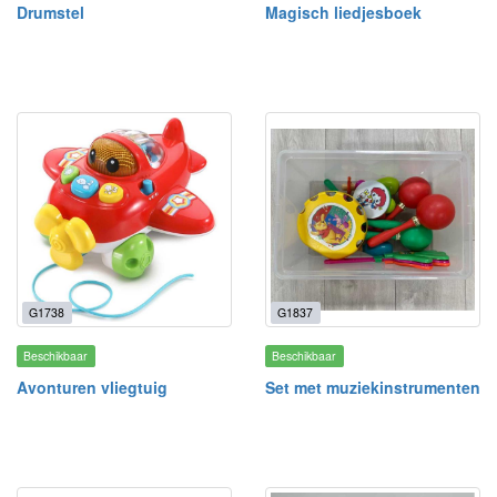
Drumstel
Magisch liedjesboek
G1738
G1837
Beschikbaar
Beschikbaar
Avonturen vliegtuig
Set met muziekinstrumenten