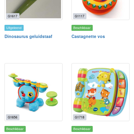
G1617
G1117
Uitgeleend
Beschikbaar
Dinosaurus geluidstaaf
Castagnette vos
G1656
G1718
Beschikbaar
Beschikbaar