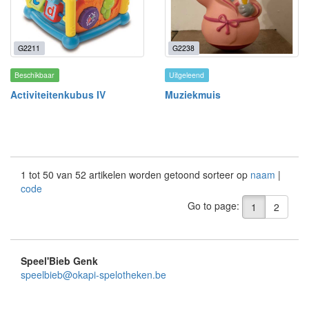
G2211
G2238
Beschikbaar
Uitgeleend
Activiteitenkubus IV
Muziekmuis
1 tot 50 van 52 artikelen worden getoond sorteer op
naam
|
code
Go to page:
1
2
Speel'Bieb Genk
speelbieb@okapi-spelotheken.be