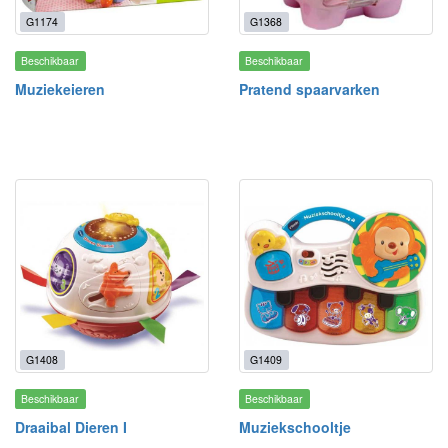
G1174
G1368
Beschikbaar
Beschikbaar
Muziekeieren
Pratend spaarvarken
G1408
G1409
Beschikbaar
Beschikbaar
Draaibal Dieren I
Muziekschooltje