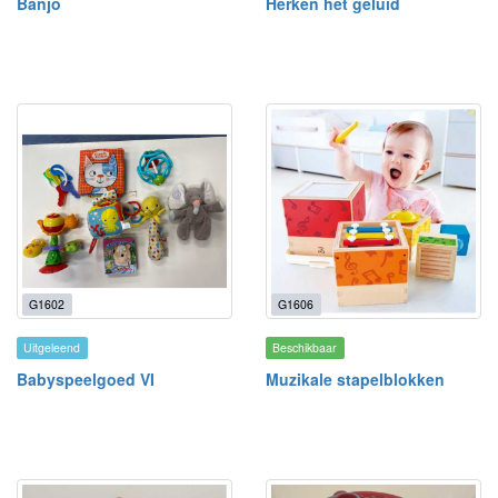
Banjo
Herken het geluid
G1602
G1606
Uitgeleend
Beschikbaar
Babyspeelgoed VI
Muzikale stapelblokken