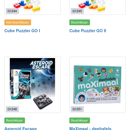
G1244
G1245
Niet beschikbaar
Beschikbaar
Cube Puzzler GO I
Cube Puzzler GO II
G1248
G1251
Beschikbaar
Beschikbaar
Asteroid Escape
MaXimaal - deeltafels