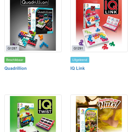
G1287
G1291
Beschikbaar
Uitgeleend
Quadrillion
IQ Link