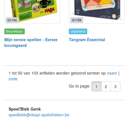
G1144
G1159
Beschikbaar
Uitgeleend
Mijn eerste spellen - Eerste
Tangram Essential
boomgaard
1 tot 50 van 103 artikelen worden getoond sorteer op
naam
|
code
Go to page:
1
2
3
Speel'Bieb Genk
speelbieb@okapi-spelotheken.be