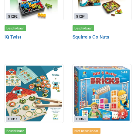
G1292
G1294
Beschikbaar
Beschikbaar
IQ Twist
Squirrels Go Nuts
G1311
G1360
Beschikbaar
Niet beschikbaar