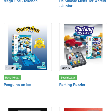
MagiCube - rekenen
De Slimste Mens Ter Wereld
- Junior
G1285
G1286
Beschikbaar
Beschikbaar
Penguins on Ice
Parking Puzzler