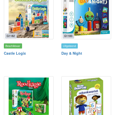
G1182
G1183
Beschikbaar
Uitgeleend
Castle Logix
Day & Night