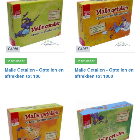
G1266
G1267
Beschikbaar
Beschikbaar
Malle Getallen - Optellen en
Malle Getallen - Optellen en
aftrekken tot 100
aftrekken tot 1000