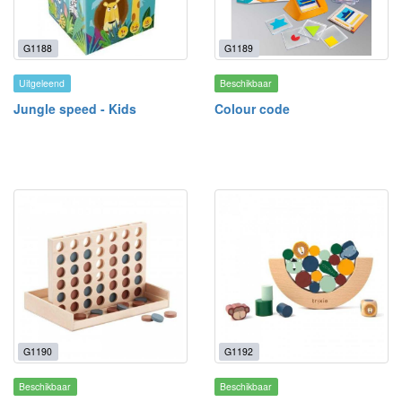
G1188
G1189
Uitgeleend
Beschikbaar
Jungle speed - Kids
Colour code
G1190
G1192
Beschikbaar
Beschikbaar