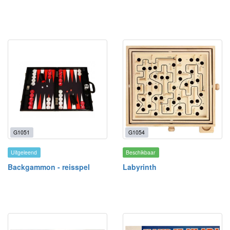
G1051
G1054
Uitgeleend
Beschikbaar
Backgammon - reisspel
Labyrinth