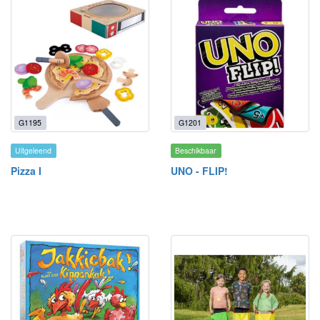
G1195
G1201
Uitgeleend
Beschikbaar
Pizza I
UNO - FLIP!