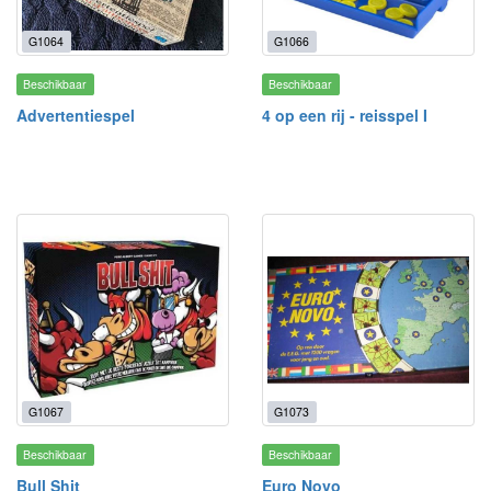
G1064
G1066
Beschikbaar
Beschikbaar
Advertentiespel
4 op een rij - reisspel I
G1067
G1073
Beschikbaar
Beschikbaar
Bull Shit
Euro Novo