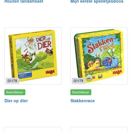
Houten tandartsset
Mijn eerste spelletjesdoos
G1178
G1179
Beschikbaar
Beschikbaar
Dier op dier
Slakkenrace