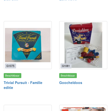
G1075
G1081
Beschikbaar
Beschikbaar
Trivial Pursuit - Familie
Goocheldoos
editie