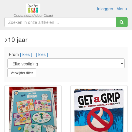
Inloggen
Menu
>10 jaar
From
[ kies ]
-
[ kies ]
Verwijder filter