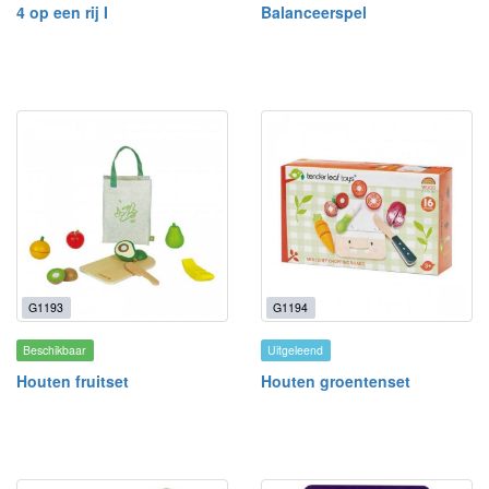
4 op een rij I
Balanceerspel
G1193
G1194
Beschikbaar
Uitgeleend
Houten fruitset
Houten groentenset