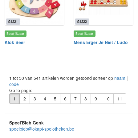
G1221
G1222
Beschikbaar
Beschikbaar
Klok Beer
Mens Erger Je Niet / Ludo
1 tot 50 van 541 artikelen worden getoond sorteer op
naam
|
code
Go to page:
1
2
3
4
5
6
7
8
9
10
11
Speel'Bieb Genk
speelbieb@okapi-spelotheken.be