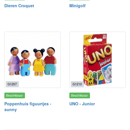
Dieren Croquet
Minigolf
G1207
G1210
Beschikbaar
Beschikbaar
Poppenhuis figuurtjes -
UNO - Junior
sunny