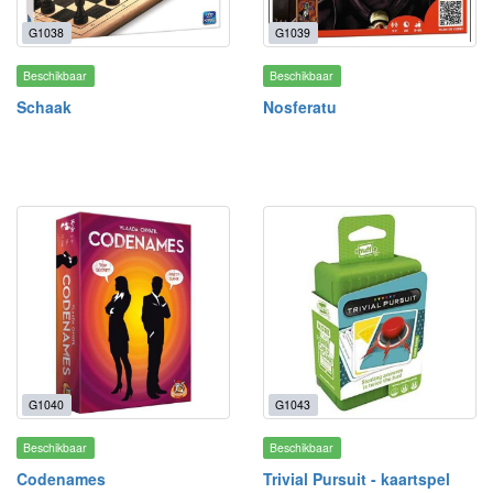
G1038
G1039
Beschikbaar
Beschikbaar
Schaak
Nosferatu
G1040
G1043
Beschikbaar
Beschikbaar
Codenames
Trivial Pursuit - kaartspel