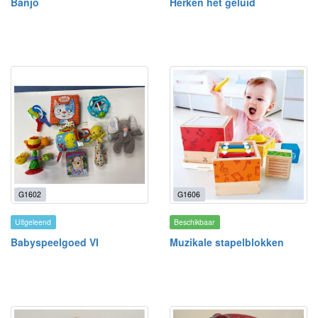
Banjo
Herken het geluid
G1602
G1606
Uitgeleend
Beschikbaar
Babyspeelgoed VI
Muzikale stapelblokken