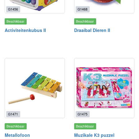
G1456
G1468
Beschikbaar
Beschikbaar
Activiteitenkubus II
Draaibal Dieren II
G1471
G1475
Beschikbaar
Beschikbaar
Metallofoon
Muzikale K3 puzzel