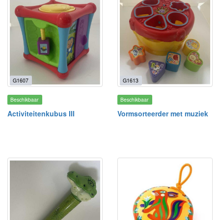
G1607
G1613
Beschikbaar
Beschikbaar
Activiteitenkubus III
Vormsorteerder met muziek