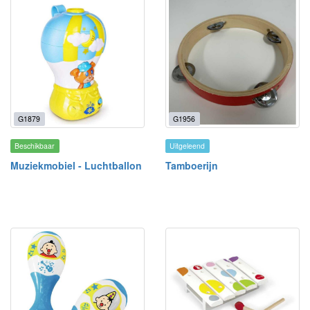
G1879
G1956
Beschikbaar
Uitgeleend
Muziekmobiel - Luchtballon
Tamboerijn