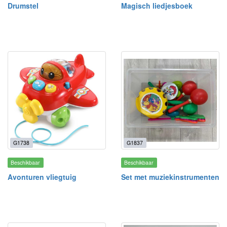
Drumstel
Magisch liedjesboek
G1738
G1837
Beschikbaar
Beschikbaar
Avonturen vliegtuig
Set met muziekinstrumenten