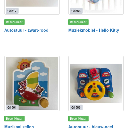
G1517
G1556
Beschikbaar
Beschikbaar
Autostuur - zwart-rood
Muziekmobiel - Hello Kitty
G1561
G1586
Beschikbaar
Beschikbaar
Muzikaal zeilen
Autostuur - blauw-geel