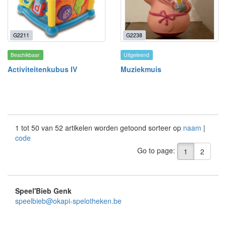
G2211
G2238
Beschikbaar
Uitgeleend
Activiteitenkubus IV
Muziekmuis
1 tot 50 van 52 artikelen worden getoond sorteer op
naam
|
code
Go to page:
1
2
Speel'Bieb Genk
speelbieb@okapi-spelotheken.be