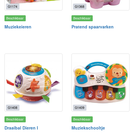
G1174
G1368
Beschikbaar
Beschikbaar
Muziekeieren
Pratend spaarvarken
G1408
G1409
Beschikbaar
Beschikbaar
Draaibal Dieren I
Muziekschooltje