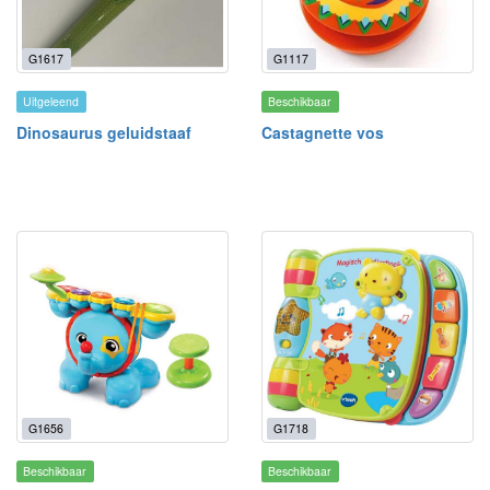
G1617
G1117
Uitgeleend
Beschikbaar
Dinosaurus geluidstaaf
Castagnette vos
G1656
G1718
Beschikbaar
Beschikbaar