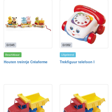
G1345
G1352
Beschikbaar
Uitgeleend
Houten treintje Créaferme
Trekfiguur telefoon I