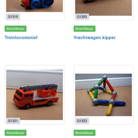
G1319
G1320
Beschikbaar
Beschikbaar
Treinlocomotief
Vrachtwagen kipper
G1321
G1323
Beschikbaar
Beschikbaar