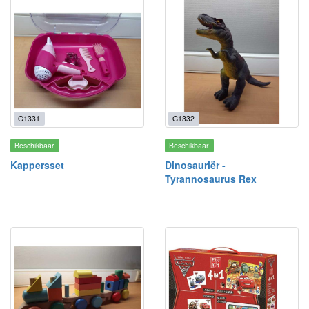
G1331
G1332
Beschikbaar
Beschikbaar
Kappersset
Dinosauriër -
Tyrannosaurus Rex