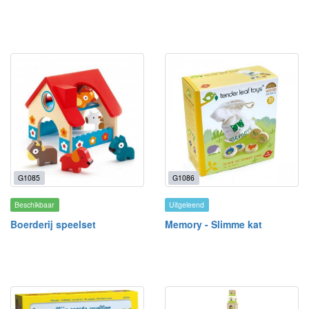
G1085
G1086
Beschikbaar
Uitgeleend
Boerderij speelset
Memory - Slimme kat