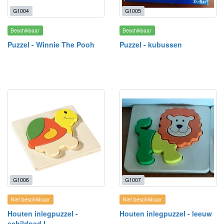
G1004
G1005
Beschikbaar
Beschikbaar
Puzzel - Winnie The Pooh
Puzzel - kubussen
G1006
G1007
Niet beschikbaar
Niet beschikbaar
Houten inlegpuzzel -
Houten inlegpuzzel - leeuw
schildpad I