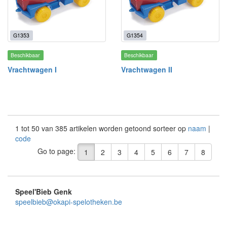
G1353
G1354
Beschikbaar
Beschikbaar
Vrachtwagen I
Vrachtwagen II
1 tot 50 van 385 artikelen worden getoond sorteer op
naam
|
code
Go to page:
1
2
3
4
5
6
7
8
Speel'Bieb Genk
speelbieb@okapi-spelotheken.be