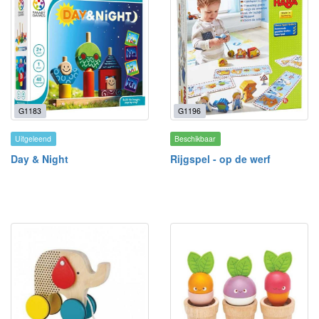
G1183
G1196
Uitgeleend
Beschikbaar
Day & Night
Rijgspel - op de werf