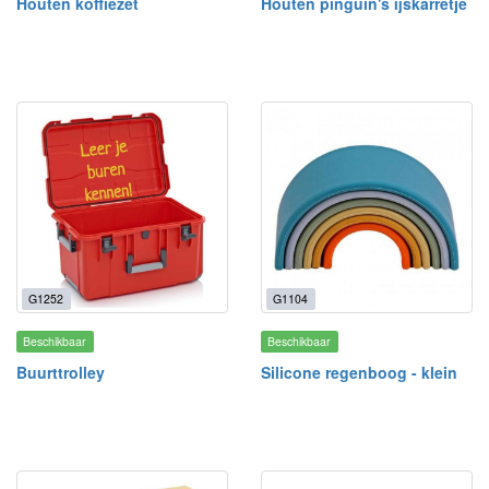
Houten koffiezet
Houten pinguïn's ijskarretje
G1252
G1104
Beschikbaar
Beschikbaar
Buurttrolley
Silicone regenboog - klein