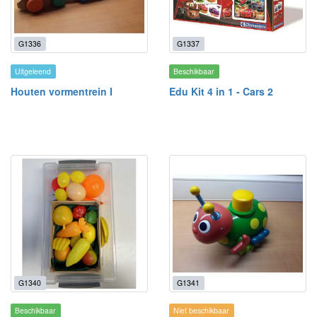
G1336
G1337
Uitgeleend
Beschikbaar
Houten vormentrein I
Edu Kit 4 in 1 - Cars 2
G1340
G1341
Beschikbaar
Niet beschikbaar