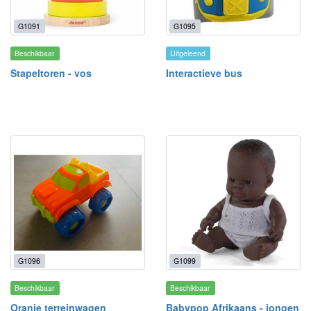
G1091
G1095
Beschikbaar
Uitgeleend
Stapeltoren - vos
Interactieve bus
G1096
G1099
Beschikbaar
Beschikbaar
Oranje terreinwagen
Babypop Afrikaans - jongen