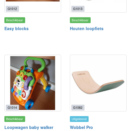
G1012
G1013
Beschikbaar
Beschikbaar
Easy blocks
Houten loopfiets
G1014
G1082
Beschikbaar
Uitgeleend
Loopwagen baby walker
Wobbel Pro