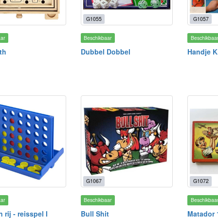
G1055
G1057
aar
Beschikbaar
Beschikbaa
th
Dubbel Dobbel
Handje K
G1067
G1072
aar
Beschikbaar
Beschikbaa
 rij - reisspel I
Bull Shit
Matador 