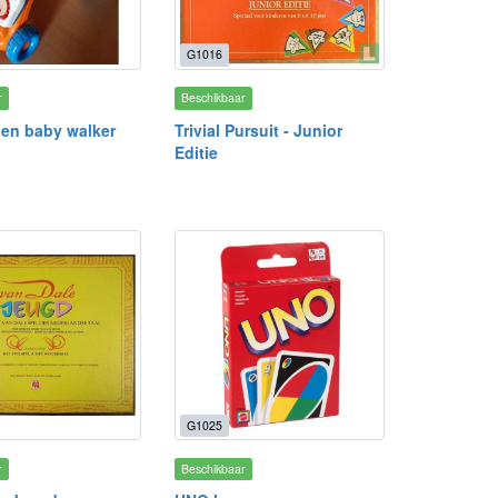
G1016
r
Beschikbaar
en baby walker
Trivial Pursuit - Junior
Editie
G1025
r
Beschikbaar