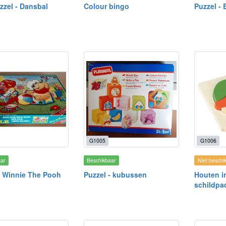
zzel - Dansbal
Colour bingo
Puzzel -
G1005
G1006
aar
Beschikbaar
Niet beschi
- Winnie The Pooh
Puzzel - kubussen
Houten i
schildpad