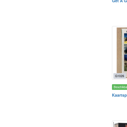
Get A G
G1026
Beschikb
Kaartsp