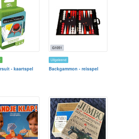
G1051
r
Uitgeleend
ursuit - kaartspel
Backgammon - reisspel