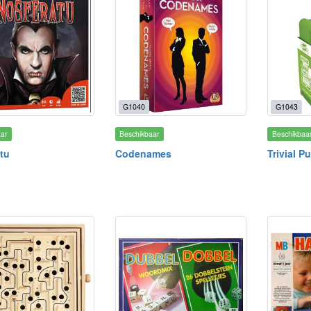
G1040
G1043
aar
Beschikbaar
Beschikbaa
tu
Codenames
Trivial P