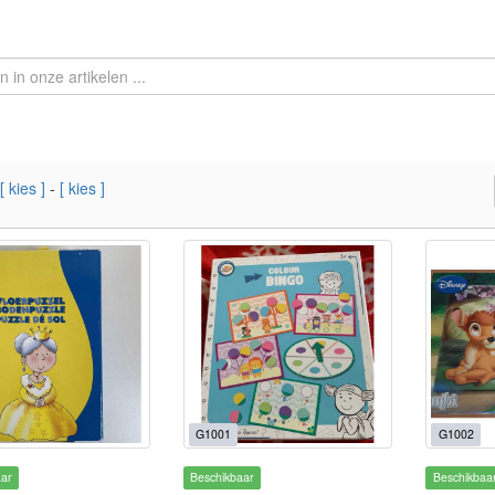
[ kies ]
-
[ kies ]
G1001
G1002
aar
Beschikbaar
Beschikbaa