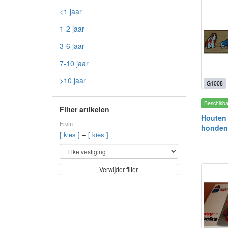
<1 jaar
1-2 jaar
3-6 jaar
7-10 jaar
>10 jaar
G1008
Beschikb
Filter artikelen
Houten 
From
honden
–
[ kies ]
[ kies ]
Verwijder filter