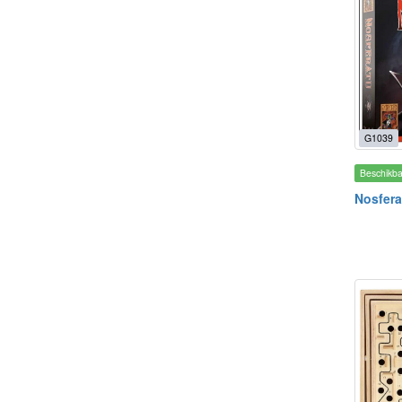
G1039
Beschikb
Nosfera