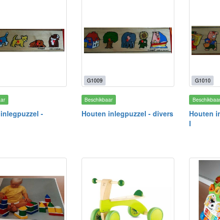
G1009
G1010
aar
Beschikbaar
Beschikbaa
inlegpuzzel -
Houten inlegpuzzel - divers
Houten in
I