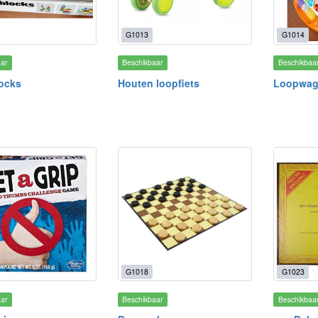
G1013
G1014
aar
Beschikbaar
Beschikbaa
ocks
Houten loopfiets
Loopwag
G1018
G1023
aar
Beschikbaar
Beschikbaa