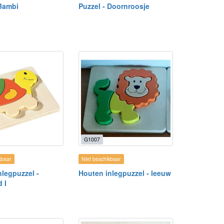
 Bambi
Puzzel - Doornroosje
G1007
kbaar
Niet beschikbaar
nlegpuzzel -
Houten inlegpuzzel - leeuw
 I