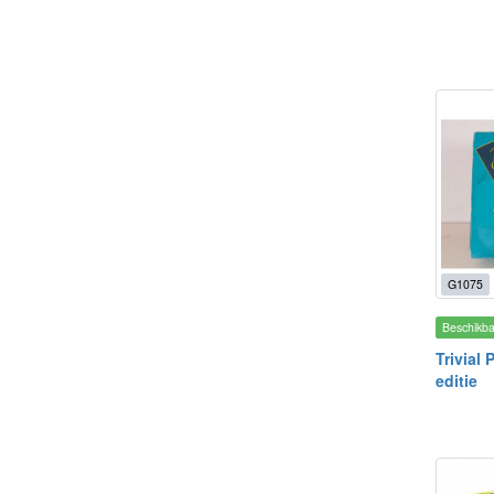
G1075
Beschikb
Trivial 
editie