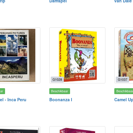
rip
Damspel
van Dale
G1028
G1037
aar
Beschikbaar
Beschikbaa
el - Inca Peru
Boonanza I
Camel U