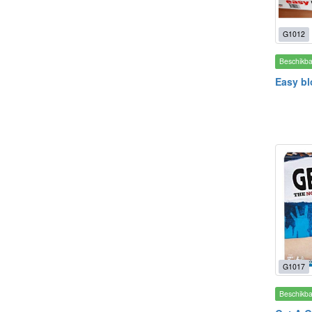
G1012
Beschikb
Easy bl
G1017
Beschikb