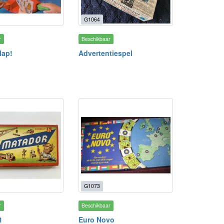
G1064
r
Beschikbaar
lap!
Advertentiespel
G1073
r
Beschikbaar
1
Euro Novo