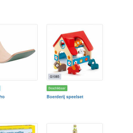
G1085
Beschikbaar
Pro
Boerderij speelset