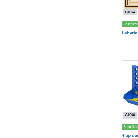
G1054
Beschikb
Labyrin
G1066
Beschikb
4 op een