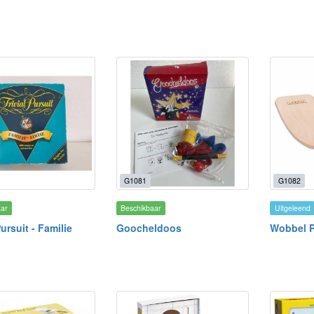
G1081
G1082
aar
Beschikbaar
Uitgeleend
Pursuit - Familie
Goocheldoos
Wobbel 