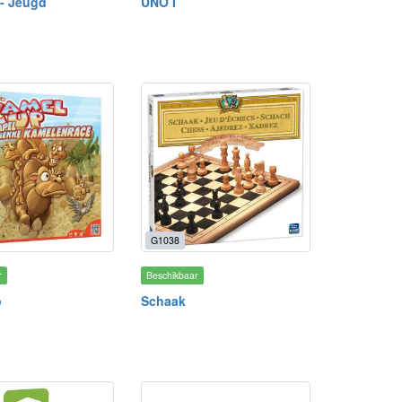
 - Jeugd
UNO I
G1038
r
Beschikbaar
p
Schaak