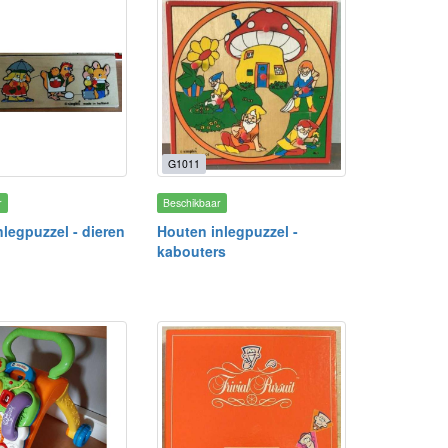
G1011
r
Beschikbaar
legpuzzel - dieren
Houten inlegpuzzel -
kabouters