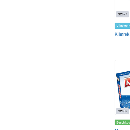
G2077
Uitgeleen
Klimrek 
G2085
Beschikb