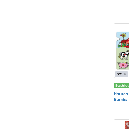
G2108
Beschikb
Houten 
Bumba