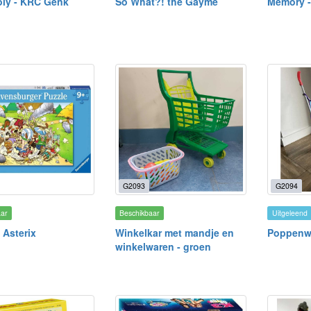
ly - KRC Genk
So What?! the Gayme
Memory 
G2093
G2094
aar
Beschikbaar
Uitgeleend
 Asterix
Winkelkar met mandje en
Poppenw
winkelwaren - groen