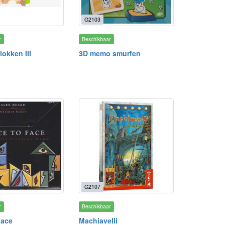
G2103
r
Beschikbaar
okken III
3D memo smurfen
G2107
r
Beschikbaar
Face
Machiavelli