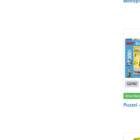
Monopo
G2092
Beschikb
Puzzel -