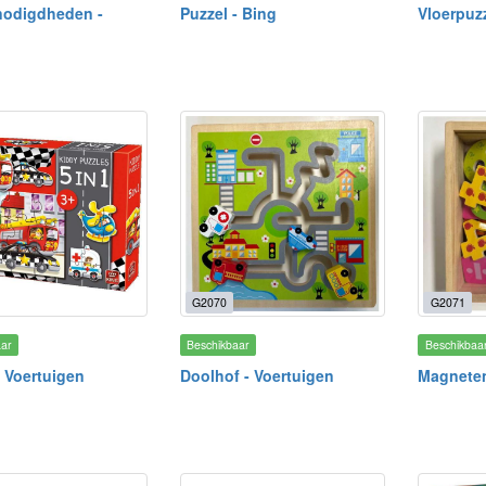
nodigdheden -
Puzzel - Bing
Vloerpuzz
G2070
G2071
aar
Beschikbaar
Beschikbaa
- Voertuigen
Doolhof - Voertuigen
Magneten