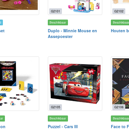
G2101
G2102
d
Beschikbaar
Beschikbaa
set
Duplo - Minnie Mouse en
Houten bl
Assepoester
G2105
G2106
aar
Beschikbaar
Beschikbaa
ion
Puzzel - Cars III
Face to 