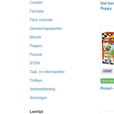
Creatief
Klei be
Puppy
Fantasie
Fijne motoriek
Gezelschapsspellen
Muziek
Poppen
Puzzels
STEM
G2069
Taal- en rekenspellen
Trolleys
Beschikb
Puzzel 
Verkleedkleding
Voertuigen