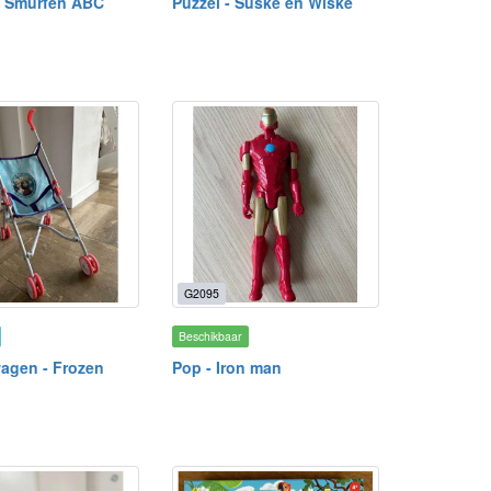
- Smurfen ABC
Puzzel - Suske en Wiske
G2095
Beschikbaar
agen - Frozen
Pop - Iron man