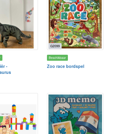
G2099
r
Beschikbaar
ër -
Zoo race bordspel
aurus