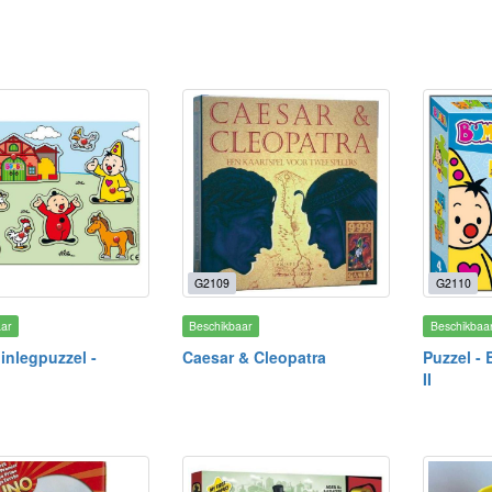
G2109
G2110
aar
Beschikbaar
Beschikbaa
inlegpuzzel -
Caesar & Cleopatra
Puzzel -
II