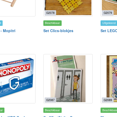
G2078
G2079
d
Beschikbaar
Uitgeleend
- Mopitri
Set Clics-blokjes
Set LEGO
G2087
G2089
aar
Beschikbaar
Beschikbaa