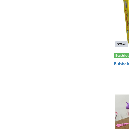
G2096
Beschikb
Bubbel