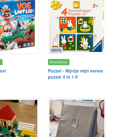
G2076
r
Beschikbaar
los!
Puzzel - Nijntje mijn eerste
puzzel 4 in 1 II