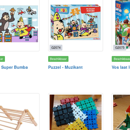
G2074
G2075
aar
Beschikbaar
Beschikbaa
- Super Bumba
Puzzel - Muzikant
Vos laat 