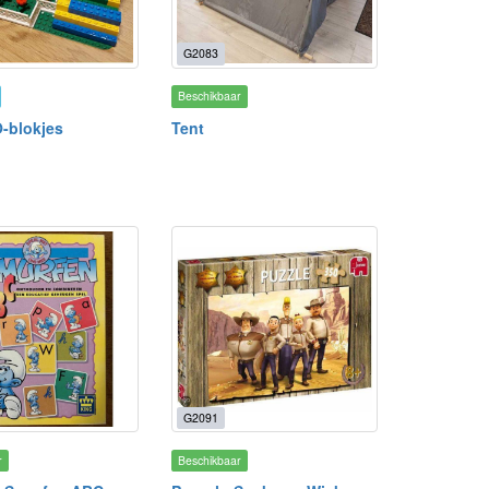
G2083
Beschikbaar
-blokjes
Tent
G2091
r
Beschikbaar