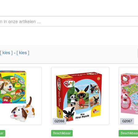
[ kies ]
-
[ kies ]
G2066
G2067
aar
Beschikbaar
Beschikbaa