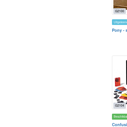
G2100
Uitgeleen
Pony - 
G2104
Beschikb
Confus