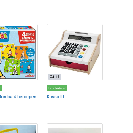
G2111
r
Beschikbaar
 Bumba 4 beroepen
Kassa III