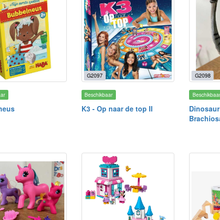
G2097
G2098
aar
Beschikbaar
Beschikbaa
neus
K3 - Op naar de top II
Dinosauri
Brachios