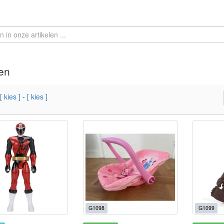
en
[ kies ]
-
[ kies ]
G1098
G1099