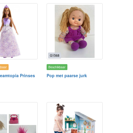
G1568
kbaar
Beschikbaar
reamtopia Prinses
Pop met paarse jurk