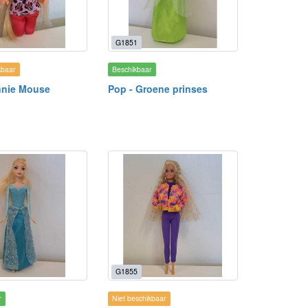
G1851
kbaar
Beschikbaar
nnie Mouse
Pop - Groene prinses
G1855
r
Niet beschikbaar