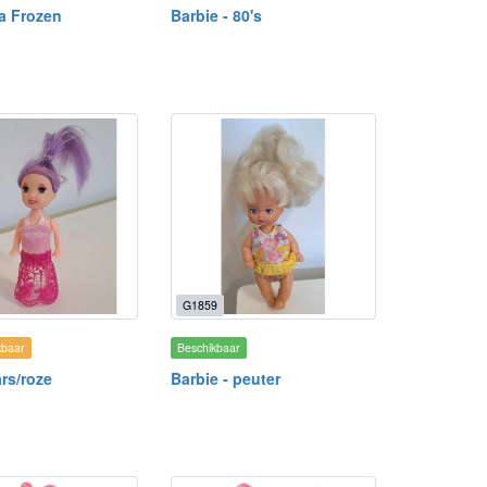
sa Frozen
Barbie - 80's
G1859
kbaar
Beschikbaar
rs/roze
Barbie - peuter