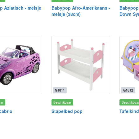
 Aziatisch - meisje
Babypop Afro-Amerikaans -
Babypop 
meisje (38cm)
Down Sy
G1811
G1812
aar
Beschikbaar
Beschikbaa
cabrio
Stapelbed pop
Tafelkin