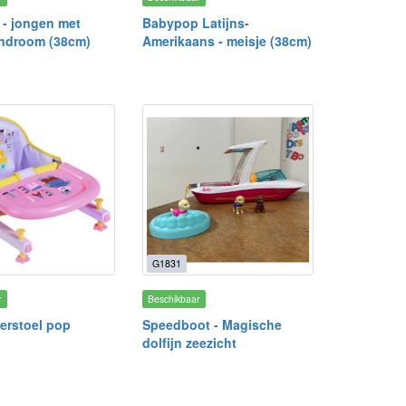
- jongen met
Babypop Latijns-
ndroom (38cm)
Amerikaans - meisje (38cm)
G1831
r
Beschikbaar
derstoel pop
Speedboot - Magische
dolfijn zeezicht