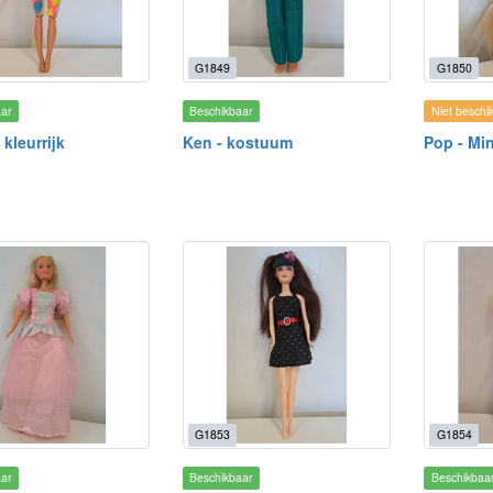
G1849
G1850
aar
Beschikbaar
Niet beschi
 kleurrijk
Ken - kostuum
Pop - Mi
G1853
G1854
aar
Beschikbaar
Beschikbaa