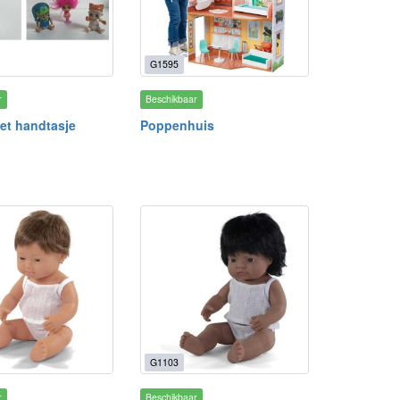
G1595
r
Beschikbaar
et handtasje
Poppenhuis
G1103
r
Beschikbaar