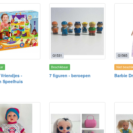
G1531
G1565
aar
Beschikbaar
Niet beschi
 Vriendjes -
7 figuren - beroepen
Barbie D
h Speelhuis