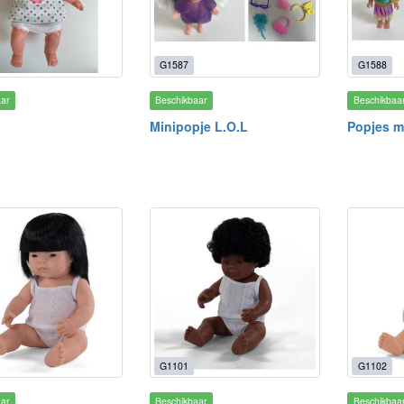
G1587
G1588
aar
Beschikbaar
Beschikbaa
Minipopje L.O.L
Popjes m
G1101
G1102
aar
Beschikbaar
Beschikbaa