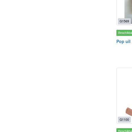
G1569
Beschikb
Pop uil
G1100
Beschikb