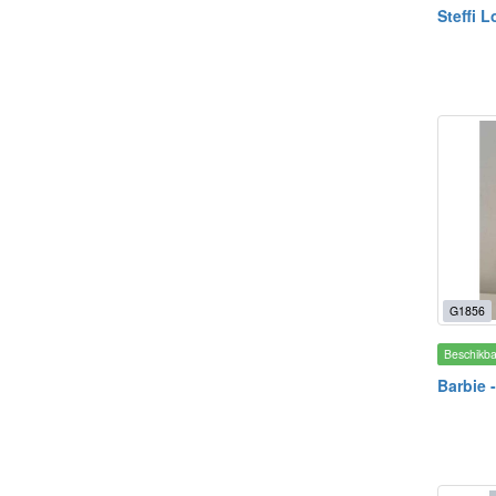
Steffi 
G1856
Beschikb
Barbie 