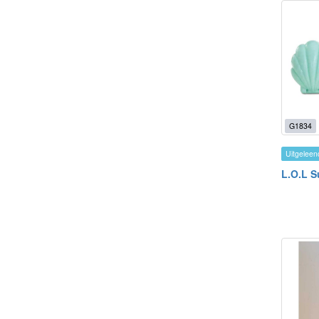
G1834
Uitgeleen
L.O.L Su