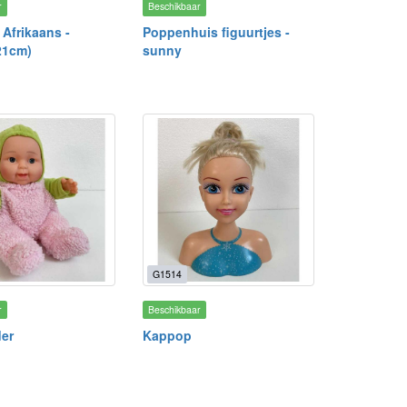
r
Beschikbaar
Afrikaans -
Poppenhuis figuurtjes -
21cm)
sunny
G1514
r
Beschikbaar
der
Kappop