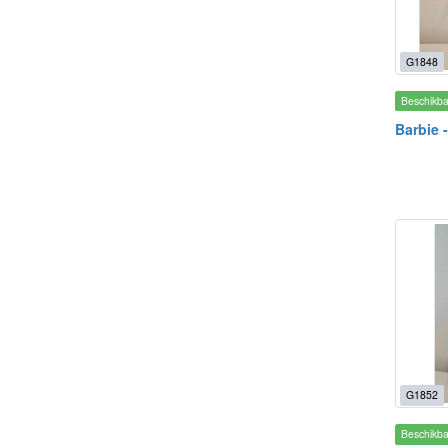
G1848
Beschikb
Barbie -
G1852
Beschikb