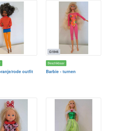
G1846
r
Beschikbaar
oranje/rode outfit
Barbie - turnen