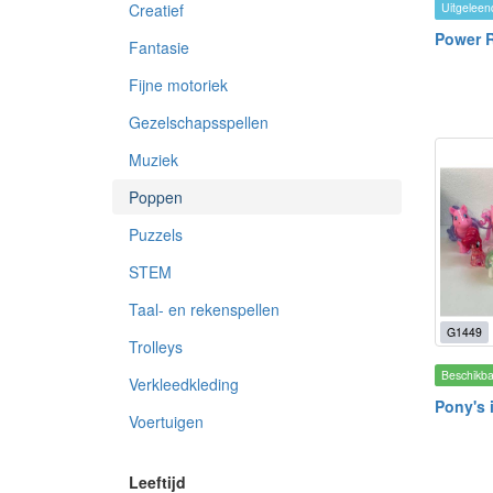
Creatief
Uitgeleen
Power R
Fantasie
Fijne motoriek
Gezelschapsspellen
Muziek
Poppen
Puzzels
STEM
Taal- en rekenspellen
G1449
Trolleys
Beschikb
Verkleedkleding
Pony's 
Voertuigen