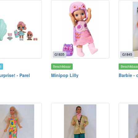
G1835
G1845
d
Beschikbaar
Beschikbaa
rprise! - Parel
Minipop Lilly
Barbie - 