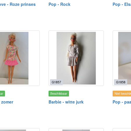
Love - Roze prinses
Pop - Rock
Pop - El
G1857
G1858
aar
Beschikbaar
Niet beschi
- zomer
Barbie - witte jurk
Pop - paa