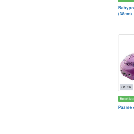
Babypop
(38cm)
G1626
Beschikb
Paarse 