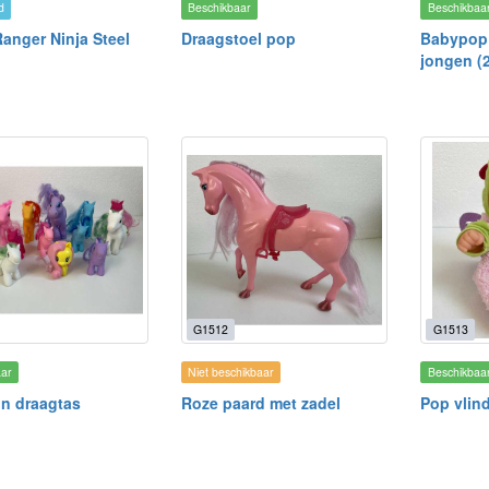
d
Beschikbaar
Beschikbaa
anger Ninja Steel
Draagstoel pop
Babypop 
jongen (
G1512
G1513
aar
Niet beschikbaar
Beschikbaa
in draagtas
Roze paard met zadel
Pop vlin