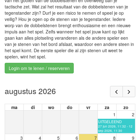
van het gooien van de dobbelstenen en overweeg dan je
tactische zet. Wat zal het resultaat van de dobbelstenen van je
tegenstander zijn? Durf je een risico te nemen of speel je op
veilig? Hou je ogen op de stenen van je tegenstander. Iedere
worp van de dobbelstenen brengt enthousiasme en een nieuwe
impuls aan het spel. Zelfs wanneer het spel jouw kant op lijkt
gaan kan alles plotseling veranderen als de andere speler een
van je stenen van het bord afslaat, waardoor een andere steen in
het spel komt. De eerste speler die al zijn stenen uit weet te
spelen, wint het spel.
Login om te lenen / reserveren
augustus 2026
ma
di
wo
do
vr
za
zo
1
2
UITGELEEND
27 jun 2026, 11:32 - 12
sep 2026, 11:30
3
4
5
6
7
8
9