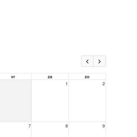
vr
za
zo
1
2
7
8
9