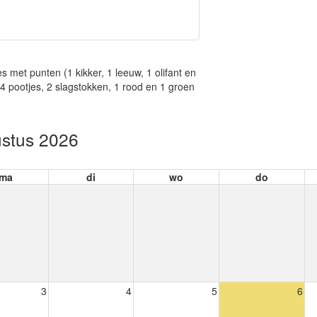
es met punten (1 kikker, 1 leeuw, 1 olifant en
, 4 pootjes, 2 slagstokken, 1 rood en 1 groen
stus 2026
ma
di
wo
do
3
4
5
6