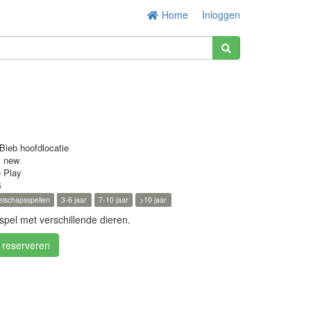
Home
Inloggen
Bieb hoofdlocatie
s new
e Play
4
lschapsspellen
3-6 jaar
7-10 jaar
>10 jaar
spel met verschillende dieren.
/ reserveren