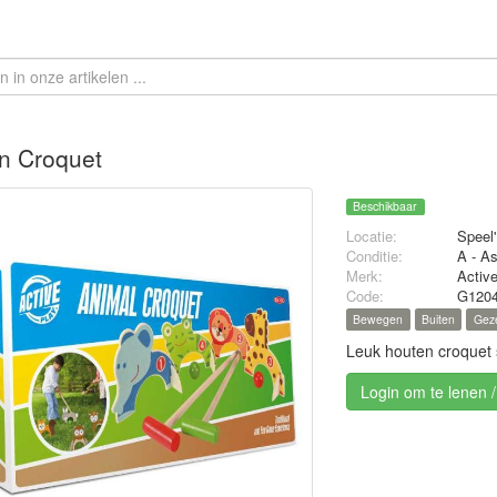
n Croquet
Beschikbaar
Locatie:
Speel'
Conditie:
A - A
Merk:
Activ
Code:
G120
Bewegen
Buiten
Geze
Leuk houten croquet 
Login om te lenen 