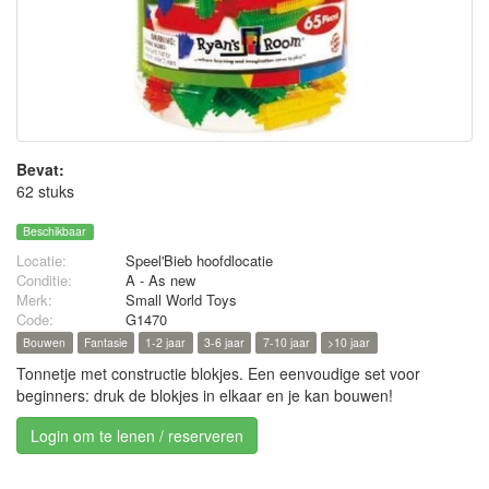
Bevat:
62 stuks
Beschikbaar
Locatie:
Speel'Bieb hoofdlocatie
Conditie:
A - As new
Merk:
Small World Toys
Code:
G1470
Bouwen
Fantasie
1-2 jaar
3-6 jaar
7-10 jaar
>10 jaar
Tonnetje met constructie blokjes. Een eenvoudige set voor
beginners: druk de blokjes in elkaar en je kan bouwen!
Login om te lenen / reserveren