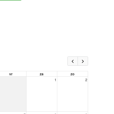
vr
za
zo
1
2