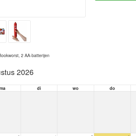
ookworst, 2 AA-batterijen
stus 2026
ma
di
wo
do