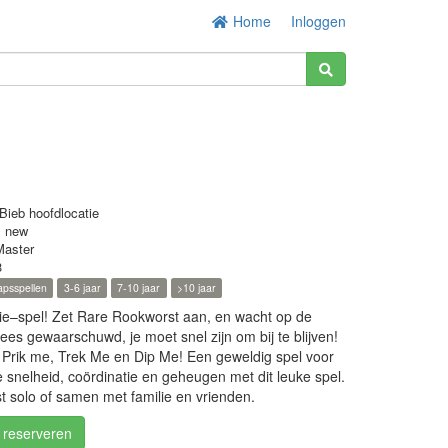
Home
Inloggen
Bieb hoofdlocatie
s new
Master
3
apsspellen
3-6 jaar
7-10 jaar
>10 jaar
tie–spel! Zet Rare Rookworst aan, en wacht op de
s gewaarschuwd, je moet snel zijn om bij te blijven!
Prik me, Trek Me en Dip Me! Een geweldig spel voor
je snelheid, coördinatie en geheugen met dit leuke spel.
 solo of samen met familie en vrienden.
/ reserveren