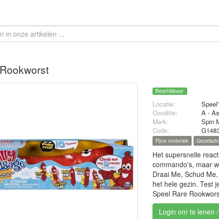
 Rookworst
Beschikbaar
Locatie:
Speel'
Conditie:
A - A
Merk:
Spin 
Code:
G148
Fijne motoriek
Gezelsch
Het supersnelle reac
commando's, maar wee
Draai Me, Schud Me, 
het hele gezin. Test 
Speel Rare Rookworst
Login om te lenen 