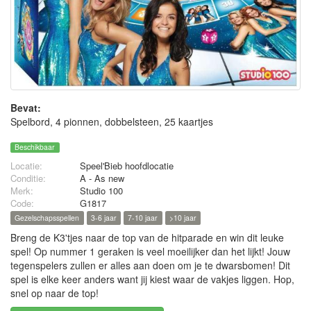
Bevat:
Spelbord, 4 pionnen, dobbelsteen, 25 kaartjes
Beschikbaar
Locatie:
Speel'Bieb hoofdlocatie
Conditie:
A - As new
Merk:
Studio 100
Code:
G1817
Gezelschapsspellen
3-6 jaar
7-10 jaar
>10 jaar
Breng de K3'tjes naar de top van de hitparade en win dit leuke
spel! Op nummer 1 geraken is veel moeilijker dan het lijkt! Jouw
tegenspelers zullen er alles aan doen om je te dwarsbomen! Dit
spel is elke keer anders want jij kiest waar de vakjes liggen. Hop,
snel op naar de top!