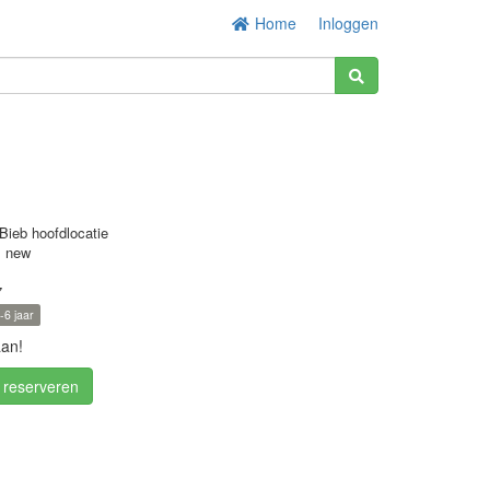
Home
Inloggen
Bieb hoofdlocatie
s new
7
-6 jaar
aan!
/ reserveren