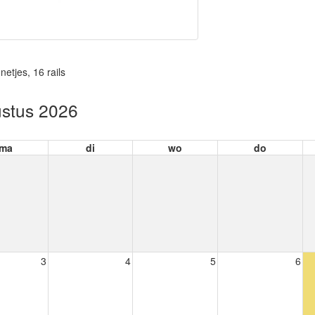
etjes, 16 rails
stus 2026
ma
di
wo
do
3
4
5
6