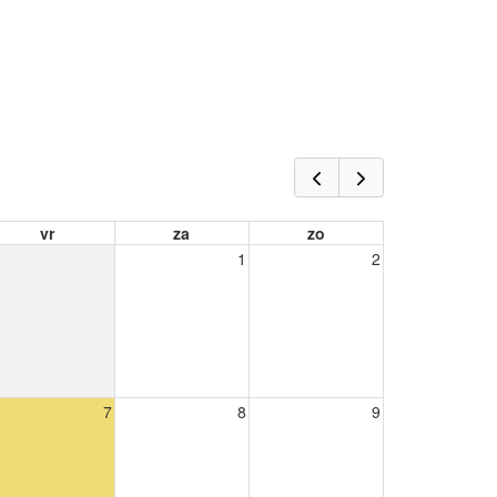
vr
za
zo
1
2
7
8
9