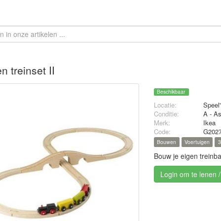
n treinset II
Beschikbaar
Locatie:
Speel'
Conditie:
A - A
Merk:
Ikea
Code:
G202
Bouwen
Voertuigen
3
Bouw je eigen treinb
Login om te lenen 