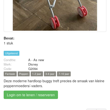
Bevat:
1 stuk
Uitgeleend
Conditie:
A - As new
Merk:
Disney
Code:
G2094
Fantasie
Poppen
1-2 jaar
3-6 jaar
7-10 jaar
Deze moderne hardloop buggy treft precies de smaak van kleine
poppenmoeders/-vaders.
Login om te lenen / reserveren