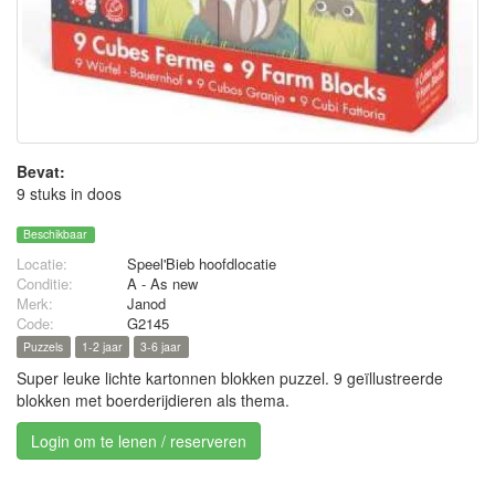
Bevat:
9 stuks in doos
Beschikbaar
Locatie:
Speel'Bieb hoofdlocatie
Conditie:
A - As new
Merk:
Janod
Code:
G2145
Puzzels
1-2 jaar
3-6 jaar
Super leuke lichte kartonnen blokken puzzel. 9 geïllustreerde
blokken met boerderijdieren als thema.
Login om te lenen / reserveren