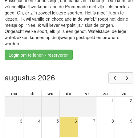
Frisse lucht en zonneschijn, dat maakt zin in koel ijs. Dan komt de
vriendelijke ijsverkoper aan de Promenade met zijn fiets precies
goed. Oh, er zijn zoveel lekkere soorten. Het is moeilijk om te
kiezen. "Ik wil vanille en chocolade in de wafel," roept het kleine
meisje op. "Nee, ik will liever verpakt ijs." sluit de jongen.
Ongeacht welke soort, elk ijs is een genot. Wafelstapel de lege
wafelzakken kunnen op de ijswagen gestapeld en bewaard
worden.
Login om te lenen / reserveren
augustus 2026
ma
di
wo
do
vr
za
zo
1
2
3
4
5
6
7
8
9