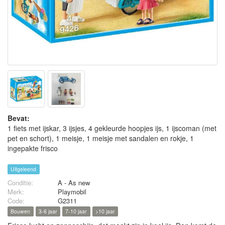
Bevat:
1 fiets met ijskar, 3 ijsjes, 4 gekleurde hoopjes ijs, 1 ijscoman (met
pet en schort), 1 meisje, 1 meisje met sandalen en rokje, 1
ingepakte frisco
Uitgeleend
Conditie:
A - As new
Merk:
Playmobil
Code:
G2311
Bouwen
3-6 jaar
7-10 jaar
>10 jaar