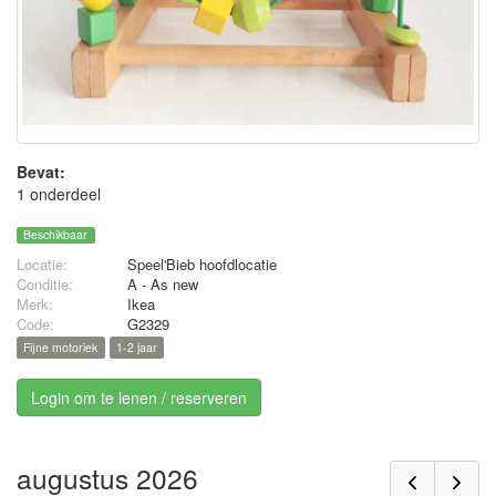
Bevat:
1 onderdeel
Beschikbaar
Locatie:
Speel'Bieb hoofdlocatie
Conditie:
A - As new
Merk:
Ikea
Code:
G2329
Fijne motoriek
1-2 jaar
Login om te lenen / reserveren
augustus 2026