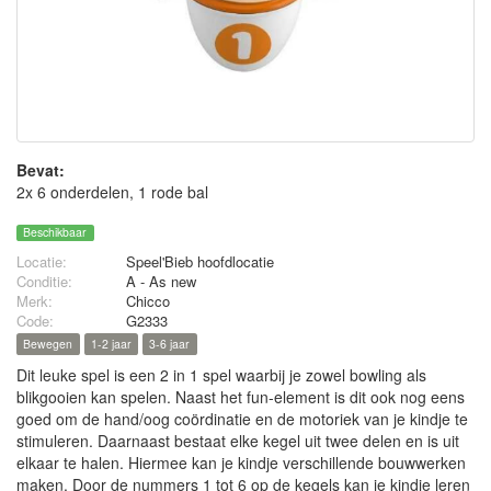
Bevat:
2x 6 onderdelen, 1 rode bal
Beschikbaar
Locatie:
Speel'Bieb hoofdlocatie
Conditie:
A - As new
Merk:
Chicco
Code:
G2333
Bewegen
1-2 jaar
3-6 jaar
Dit leuke spel is een 2 in 1 spel waarbij je zowel bowling als
blikgooien kan spelen. Naast het fun-element is dit ook nog eens
goed om de hand/oog coördinatie en de motoriek van je kindje te
stimuleren. Daarnaast bestaat elke kegel uit twee delen en is uit
elkaar te halen. Hiermee kan je kindje verschillende bouwwerken
maken. Door de nummers 1 tot 6 op de kegels kan je kindje leren