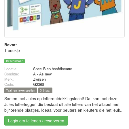
Bevat:
1 boekje
Beschikbaar
Locatie:
Speel'Bieb hoofdlocatie
Conditie:
A - As new
Merk:
Zwijsen
Code:
G2368
Taal- en rekenspellen
3-6 jaar
Samen met Jules op letterontdekkingstocht! Dat kan met deze
Jules letterlegger, die bestaat uit alle letters van het alfabet met
bijhorende plaatjes. Ideaal voor peuters en kleuters die het leuk...
Login om te lenen / reserveren