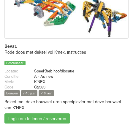
Bevat:
Rode doos met deksel vol K'nex, instructies
Beschikbaar
Locatie:
Speel'Bieb hoofdlocatie
Conditie:
A - As new
Merk:
K'NEX
Code:
G2383
Bouwen
7-10 jaar
>10 jaar
Beleef met deze bouwset uren speelplezier met deze bouwset
van K'NEX.
Login om te lenen / reserveren