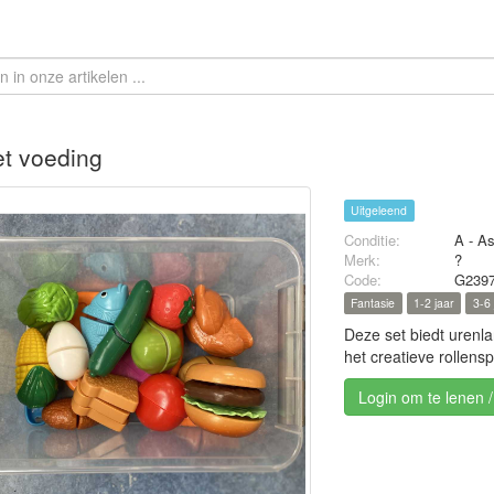
et voeding
Uitgeleend
Conditie:
A - A
Merk:
?
Code:
G239
Fantasie
1-2 jaar
3-6 
Deze set biedt urenla
het creatieve rollensp
Login om te lenen 