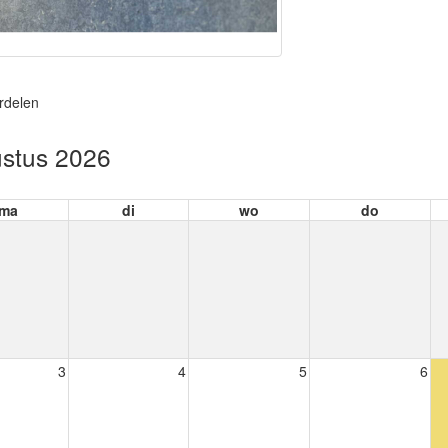
rdelen
stus 2026
ma
di
wo
do
3
4
5
6