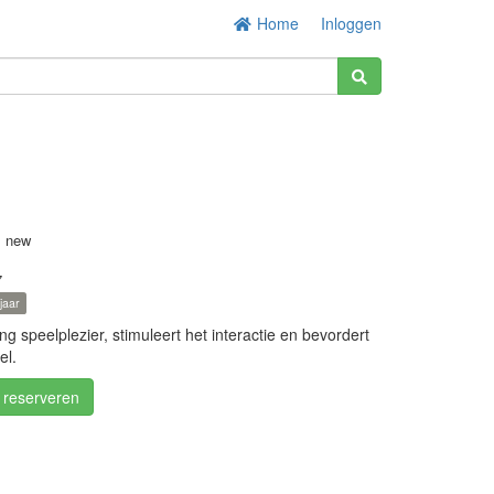
Home
Inloggen
s new
7
jaar
ng speelplezier, stimuleert het interactie en bevordert
el.
/ reserveren