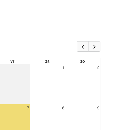
vr
za
zo
1
2
7
8
9