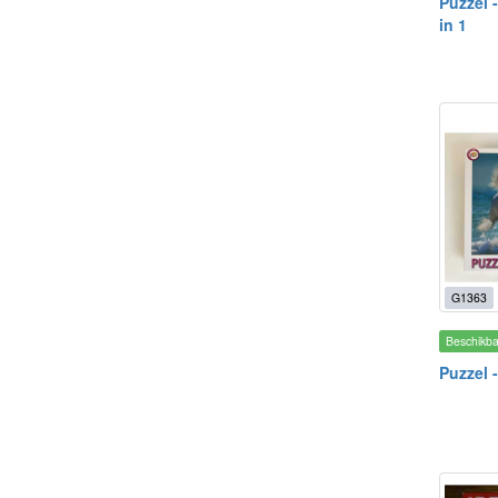
Puzzel 
in 1
G1363
Beschikb
Puzzel 