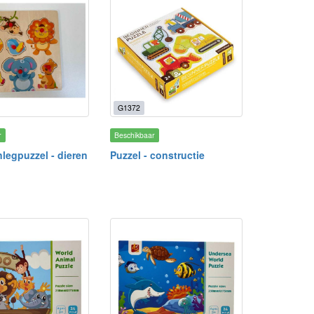
G1372
r
Beschikbaar
legpuzzel - dieren
Puzzel - constructie