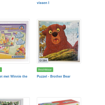
vissen I
G1384
r
Beschikbaar
et met Winnie the
Puzzel - Brother Bear