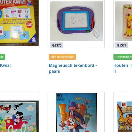
G1370
G1371
aar
Niet beschikbaar
Beschikbaa
 Kwiz!
Magnetisch tekenbord -
Houten in
paars
II