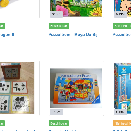
G1355
G1356
aar
Beschikbaar
Beschikbaa
agen II
Puzzeltrein - Maya De Bij
Puzzeltr
G1359
G1360
aar
Beschikbaar
Niet beschi