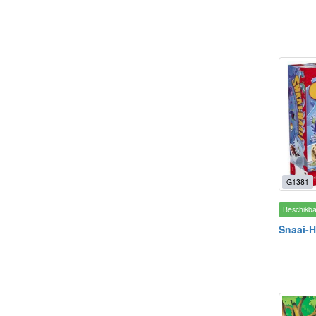
G1381
Beschikb
Snaai-H