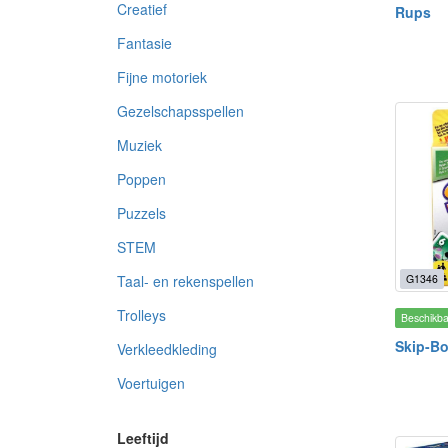
Creatief
Rups
Fantasie
Fijne motoriek
Gezelschapsspellen
Muziek
Poppen
Puzzels
STEM
G1346
Taal- en rekenspellen
Trolleys
Beschikb
Skip-Bo
Verkleedkleding
Voertuigen