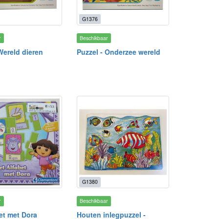
G1376
r
Beschikbaar
Wereld dieren
Puzzel - Onderzee wereld
G1380
r
Beschikbaar
et met Dora
Houten inlegpuzzel -