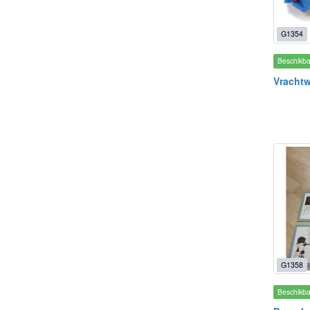
G1354
Beschikb
Vrachtw
G1358
Beschikb