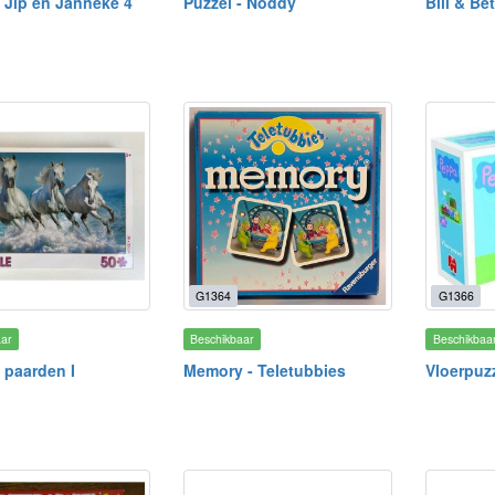
- Jip en Janneke 4
Puzzel - Noddy
Bill & Be
G1364
G1366
aar
Beschikbaar
Beschikbaa
- paarden I
Memory - Teletubbies
Vloerpuz