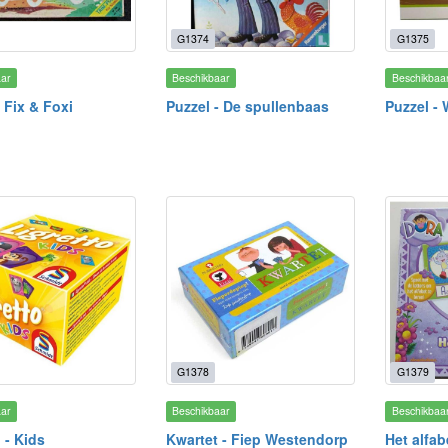
G1374
G1375
aar
Beschikbaar
Beschikbaa
 Fix & Foxi
Puzzel - De spullenbaas
Puzzel - 
G1378
G1379
aar
Beschikbaar
Beschikbaa
 - Kids
Kwartet - Fiep Westendorp
Het alfab