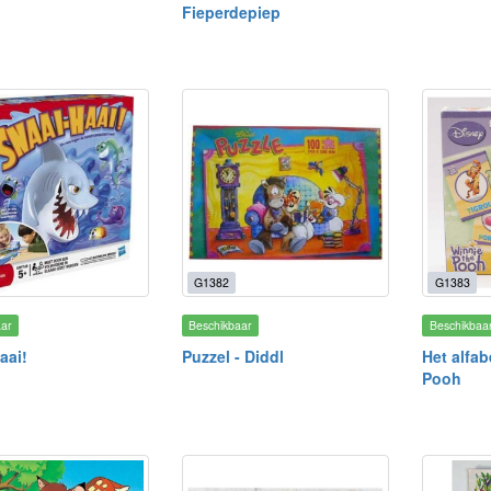
Fieperdepiep
G1382
G1383
aar
Beschikbaar
Beschikbaa
aai!
Puzzel - Diddl
Het alfab
Pooh