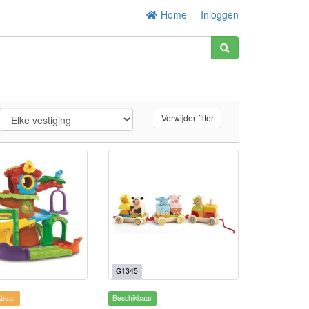
Home
Inloggen
Verwijder filter
G1345
kbaar
Beschikbaar