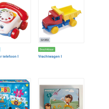
G1353
Beschikbaar
r telefoon I
Vrachtwagen I