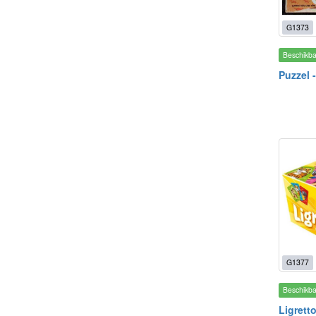
G1373
Beschikb
Puzzel -
G1377
Beschikb
Ligretto