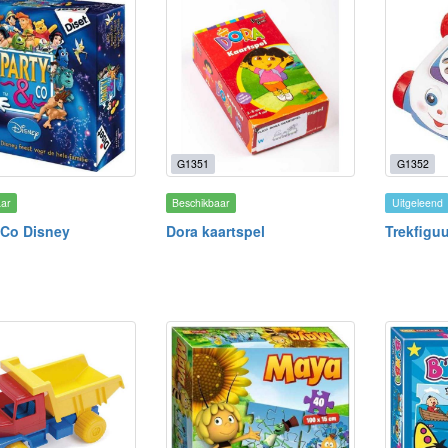
G1351
G1352
aar
Beschikbaar
Uitgeleend
 Co Disney
Dora kaartspel
Trekfiguu