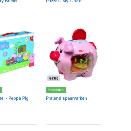
tty Bricks
Puzzel - My T-Rex
G1368
r
Beschikbaar
zel - Peppa Pig
Pratend spaarvarken