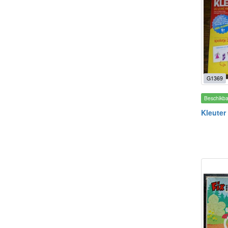
G1369
Beschikb
Kleuter