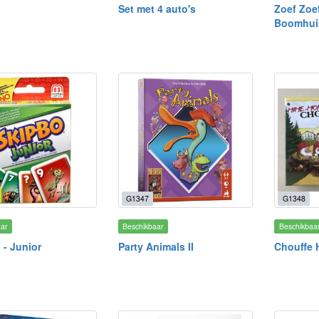
Set met 4 auto's
Zoef Zoef
Boomhui
G1347
G1348
aar
Beschikbaar
Beschikbaa
 - Junior
Party Animals II
Chouffe 