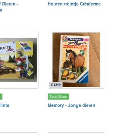
 Dieren -
Houten treintje Créaferme
s
G1349
r
Beschikbaar
Hints
Memory - Jonge dieren