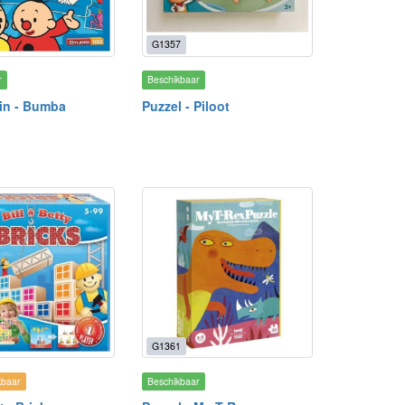
G1357
r
Beschikbaar
ein - Bumba
Puzzel - Piloot
G1361
kbaar
Beschikbaar