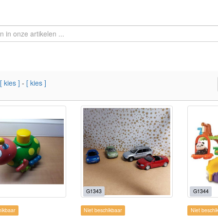
[ kies ]
-
[ kies ]
G1343
G1344
hikbaar
Niet beschikbaar
Niet beschi